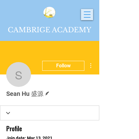
CAMBRIGE ACADEMY
More actions
Follow
Sean Hu 盛源
Writer
Sean Hu 盛源
Profile
Join date: Mar 13, 2021