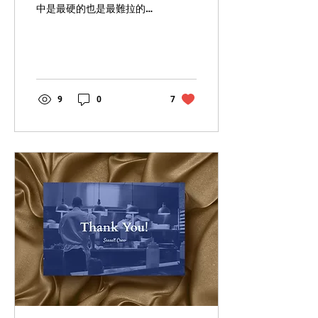
中是最硬的也是最難拉的。
他剛開始拉筋的時候只能劈
到一百度，可現在他都可以
劈到一百六十度了。現在我
也要努力拉筋，好不讓自己
落後。 Recently everybody
has improved a lot on...
9
0
7