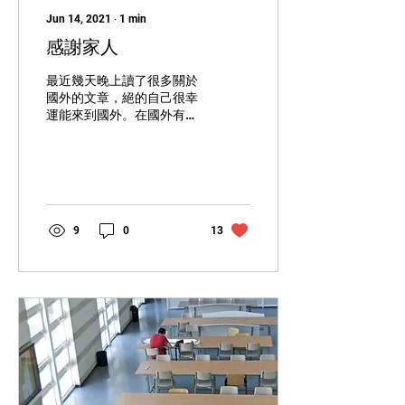
Jun 14, 2021
∙
1
min
感謝家人
最近幾天晚上讀了很多關於
國外的文章，絕的自己很幸
運能來到國外。在國外有這
麼自由的環境，在叔叔這裡
有這麼好的教育，這都得感
謝我的家人。 Recently we
read a lot of articles about
abroad at night and I feel
I...
9
0
13