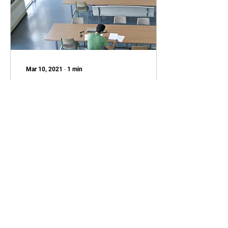
Mar 10, 2021
∙
1
min
真正的學習
我來到這裏之後才知道了什
麼是真正的學習。以前在公
立學校上學的時候學生上課
不聽老師講課老師根本不
管。在這種情況下有很多學
生學習非常不好，那個時候
我覺得我在學校學的挺好，
因為我都是拿學習差的學生
跟我比，可是當我來到這裏
39
0
3
的時候我發現我在學校學的
東西根本不夠用。 When I...