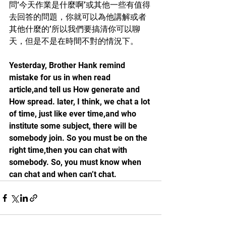
問‘今天作業是什麼啊’或其他一些有值得
去回答的問題，你就可以為他講解或者
其他什麼的’所以我們要搞清你可以聊
天，但是不是在時間不對的情況下。
Yesterday, Brother Hank remind 
mistake for us in when read 
article,and tell us How generate and 
How spread. later, I think, we chat a lot 
of time, just like ever time,and who 
institute some subject, there will be 
somebody join. So you must be on the 
right time,then you can chat with 
somebody. So, you must know when 
can chat and when can’t chat.