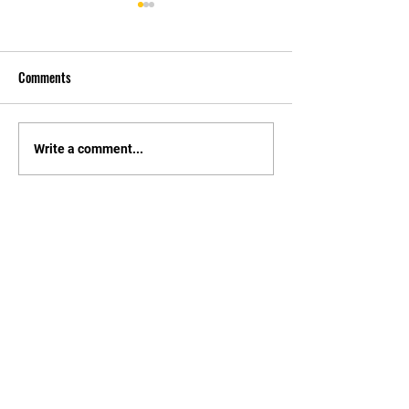
Comments
先自知，后他知 Know
实习有感2 Interns
Write a comment...
Yourself First, Then Others
experience 2
Know
STAY UPDATED
持續更新
I accept terms & conditions